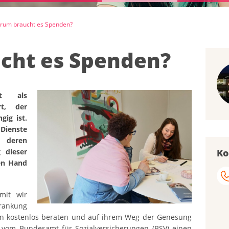
rum braucht es Spenden?
cht es Spenden?
st als
rt, der
gig ist.
Dienste
 deren
 dieser
Ko
hen Hand
amit wir
rankung
gen kostenlos beraten und auf ihrem Weg der Genesung
r vom Bundesamt für Sozialversicherungen (BSV) einen