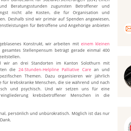
 und Beratungsstunden zugunsten Betroffener und
ängst nicht alle Kosten, die für Organisation und
len. Deshalb sind wir primär auf Spenden angewiesen,
nstleistungen für Betroffene und Angehörige anbieten
fgeblasenes Konstrukt, wir arbeiten mit
einem kleinen
r gesamtes Stellenpensum beträgt gerade einmal 400
eitstellen.
d wir an drei Standorten im Kanton Solothurn mit
ieten die
24-Stunden-Helpline Palliative Care
an und
spezifischen Themen. Dazu organisieren wir jährlich
e für krebskranke Menschen, die sie während und nach
isch und psychisch. Und wir setzen uns für eine
dereingliederung krebsbetroffener Menschen in die
onal, persönlich und unbürokratisch. Möglich ist das nur
 Dank.