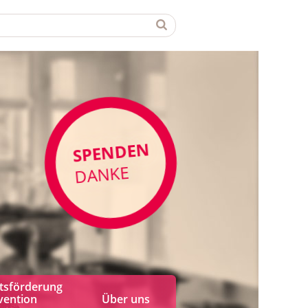
SPENDEN
DANKE
tsförderung
vention
Über uns