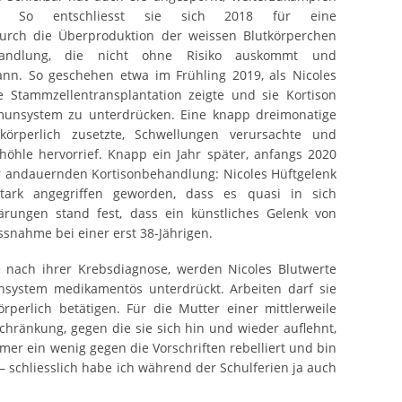
n. So entschliesst sie sich 2018 für eine
durch die Überproduktion der weissen Blutkörperchen
handlung, die nicht ohne Risiko auskommt und
nn. So geschehen etwa im Frühling 2019, als Nicoles
e Stammzellentransplantation zeigte und sie Kortison
unsystem zu unterdrücken. Eine knapp dreimonatige
körperlich zusetzte, Schwellungen verursachte und
höhle hervorrief. Knapp ein Jahr später, anfangs 2020
er andauernden Kortisonbehandlung: Nicoles Hüftgelenk
ark angegriffen geworden, dass es quasi in sich
rungen stand fest, dass ein künstliches Gelenk von
ssnahme bei einer erst 38-Jährigen.
e nach ihrer Krebsdiagnose, werden Nicoles Blutwerte
unsystem medikamentös unterdrückt. Arbeiten darf sie
rperlich betätigen. Für die Mutter einer mittlerweile
schränkung, gegen die sie sich hin und wieder auflehnt,
mer ein wenig gegen die Vorschriften rebelliert und bin
 schliesslich habe ich während der Schulferien ja auch