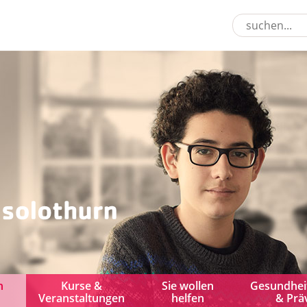
n
Kurse &
Sie wollen
Gesundhei
Veranstaltungen
helfen
& Prä