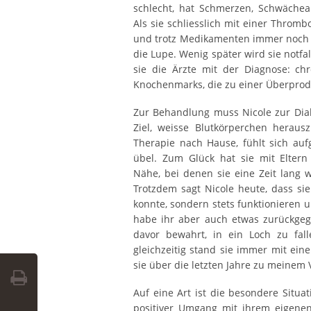
schlecht, hat Schmerzen, Schwächea
Als sie schliesslich mit einer Thromb
und trotz Medikamenten immer noch 
die Lupe. Wenig später wird sie notfal
sie die Ärzte mit der Diagnose: ch
Knochenmarks, die zu einer Überprodu
Zur Behandlung muss Nicole zur Dialys
Ziel, weisse Blutkörperchen heraus
Therapie nach Hause, fühlt sich auf
übel. Zum Glück hat sie mit Eltern
Nähe, bei denen sie eine Zeit lang
Trotzdem sagt Nicole heute, dass sie
konnte, sondern stets funktionieren u
habe ihr aber auch etwas zurückgeg
davor bewahrt, in ein Loch zu fal
gleichzeitig stand sie immer mit ein
sie über die letzten Jahre zu meinem
Auf eine Art ist die besondere Situat
positiver Umgang mit ihrem eigenen