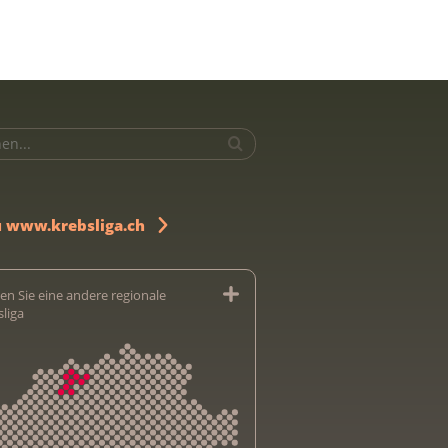
u www.krebsliga.ch
en Sie eine andere regionale
sliga