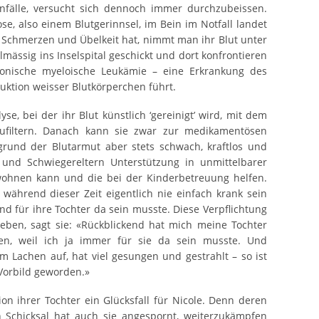
nfälle, versucht sich dennoch immer durchzubeissen.
ose, also einem Blutgerinnsel, im Bein im Notfall landet
Schmerzen und Übelkeit hat, nimmt man ihr Blut unter
lmässig ins Inselspital geschickt und dort konfrontieren
ronische myeloische Leukämie – eine Erkrankung des
ktion weisser Blutkörperchen führt.
e, bei der ihr Blut künstlich ‘gereinigt’ wird, mit dem
zufiltern. Danach kann sie zwar zur medikamentösen
grund der Blutarmut aber stets schwach, kraftlos und
 und Schwiegereltern Unterstützung in unmittelbarer
 wohnen kann und die bei der Kinderbetreuung helfen.
 während dieser Zeit eigentlich nie einfach krank sein
nd für ihre Tochter da sein musste. Diese Verpflichtung
eben, sagt sie: «Rückblickend hat mich meine Tochter
len, weil ich ja immer für sie da sein musste. Und
em Lachen auf, hat viel gesungen und gestrahlt – so ist
 Vorbild geworden.»
ion ihrer Tochter ein Glücksfall für Nicole. Denn deren
 Schicksal hat auch sie angespornt, weiterzukämpfen