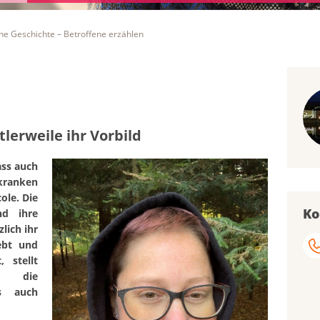
ne Geschichte – Betroffene erzählen
tlerweile ihr Vorbild
ass auch
rkranken
ole. Die
Ko
nd ihre
lich ihr
ebt und
 stellt
, die
ls auch