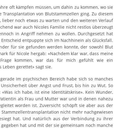
 Jahre oft kämpfen müssen, um dahin zu kommen, wo sie
die Transplantation von Blutstammzellen ging. Zu diesem
n, lieber noch etwas zu warten und den weiteren Verlauf
chend war auch Nicoles Familie nicht restlos überzeugt
ennoch in Angriff nehmen zu wollen. Durchgesetzt hat
 Entscheid entpuppte sich im Nachhinein als Glücksfall.
ender für sie gefunden werden konnte, der sowohl Blut
ark für Nicole hergab: «Nachdem klar war, dass meine
 Frage kommen, war das für mich gefühlt wie ein
 Leben gerettet» sagt sie.
, gerade im psychischen Bereich habe sich so manches
n Unsicherheit über Angst und Frust, bis hin zu Wut. So
 «Was ich habe, ist eine Identitätskrise». Kein Wunder,
Patientin als Frau und Mutter war und in denen nahezu
gleitet worden ist. Zuversicht schöpft sie aber aus der
er Stammzellentransplantation nicht mehr nachgewiesen
siegt hat. Und natürlich aus der Verbindung zu ihrer
ie gegeben hat und mit der sie gemeinsam noch manche