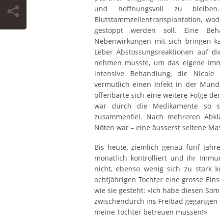
und hoffnungsvoll zu bleibe
Blutstammzellentransplantation, wo
gestoppt werden soll. Eine Be
Nebenwirkungen mit sich bringen ka
Leber Abstossungsreaktionen auf di
nehmen musste, um das eigene Imm
intensive Behandlung, die Nicole 
vermutlich einen Infekt in der Mund
offenbarte sich eine weitere Folge d
war durch die Medikamente so st
zusammenfiel. Nach mehreren Abklä
Nöten war – eine äusserst seltene Ma
Bis heute, ziemlich genau fünf Jahr
monatlich kontrolliert und ihr Imm
nicht, ebenso wenig sich zu stark kö
achtjährigen Tochter eine grosse Ein
wie sie gesteht: «Ich habe diesen Som
zwischendurch ins Freibad gegangen –
meine Tochter betreuen müssen!»