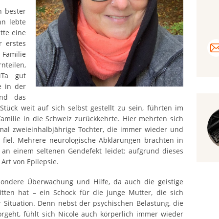
n bester
n lebte
tte eine
r erstes
 Familie
nteilen,
iTa gut
 in der
und das
Stück weit auf sich selbst gestellt zu sein, führten im
amilie in die Schweiz zurückkehrte. Hier mehrten sich
mal zweieinhalbjährige Tochter, die immer wieder und
fiel. Mehrere neurologische Abklärungen brachten in
 an einem seltenen Gendefekt leidet: aufgrund dieses
Art von Epilepsie.
sondere Überwachung und Hilfe, da auch die geistige
itten hat – ein Schock für die junge Mutter, die sich
 Situation. Denn nebst der psychischen Belastung, die
rgeht, fühlt sich Nicole auch körperlich immer wieder