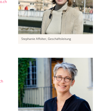
so.ch
Stephanie Affolter, Geschäftsleitung
ch