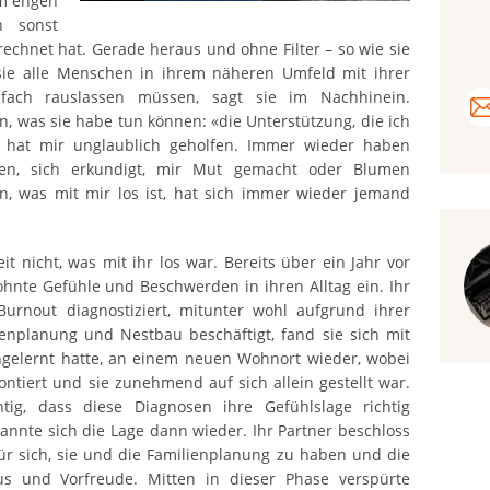
 im engen
h sonst
chnet hat. Gerade heraus und ohne Filter – so wie sie
 sie alle Menschen in ihrem näheren Umfeld mit ihrer
fach rauslassen müssen, sagt sie im Nachhinein.
n, was sie habe tun können: «die Unterstützung, die ich
 hat mir unglaublich geholfen. Immer wieder haben
en, sich erkundigt, mir Mut gemacht oder Blumen
en, was mit mir los ist, hat sich immer wieder jemand
it nicht, was mit ihr los war. Bereits über ein Jahr vor
hnte Gefühle und Beschwerden in ihren Alltag ein. Ihr
urnout diagnostiziert, mitunter wohl aufgrund ihrer
lienplanung und Nestbau beschäftigt, fand sie sich mit
ngelernt hatte, an einem neuen Wohnort wieder, wobei
tiert und sie zunehmend auf sich allein gestellt war.
tig, dass diese Diagnosen ihre Gefühlslage richtig
annte sich die Lage dann wieder. Ihr Partner beschloss
ür sich, sie und die Familienplanung zu haben und die
s und Vorfreude. Mitten in dieser Phase verspürte