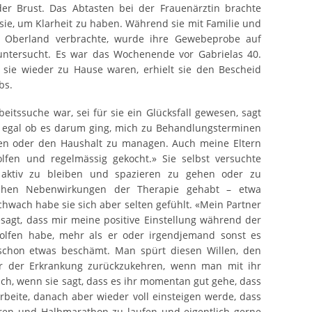
er Brust. Das Abtasten bei der Frauenärztin brachte
psie, um Klarheit zu haben. Während sie mit Familie und
 Oberland verbrachte, wurde ihre Gewebeprobe auf
ntersucht. Es war das Wochenende vor Gabrielas 40.
sie wieder zu Hause waren, erhielt sie den Bescheid
bs.
beitssuche war, sei für sie ein Glücksfall gewesen, sagt
, egal ob es darum ging, mich zu Behandlungsterminen
hen oder den Haushalt zu managen. Auch meine Eltern
lfen und regelmässig gekocht.» Sie selbst versuchte
aktiv zu bleiben und spazieren zu gehen oder zu
chen Nebenwirkungen der Therapie gehabt – etwa
schwach habe sie sich aber selten gefühlt. «Mein Partner
sagt, dass mir meine positive Einstellung während der
lfen habe, mehr als er oder irgendjemand sonst es
t schon etwas beschämt. Man spürt diesen Willen, den
r der Erkrankung zurückzukehren, wenn man mit ihr
ich, wenn sie sagt, dass es ihr momentan gut gehe, dass
beite, danach aber wieder voll einsteigen werde, dass
hren und Halbmarathon zu laufen und eigentlich gerne