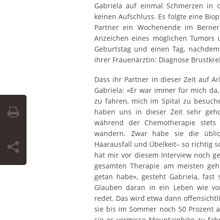
Gabriela auf einmal Schmerzen in d
keinen Aufschluss. Es folgte eine Bio
Partner ein Wochenende im Berner
Anzeichen eines möglichen Tumors u
Geburtstag und einen Tag, nachdem 
ihrer Frauenärztin: Diagnose Brustkre
Dass ihr Partner in dieser Zeit auf Ar
Gabriela: «Er war immer für mich da
zu fahren, mich im Spital zu besuc
haben uns in dieser Zeit sehr geho
während der Chemotherapie stets 
wandern. Zwar habe sie die übli
Haarausfall und Übelkeit– so richtig 
hat mir vor diesem Interview noch ge
gesamten Therapie am meisten geho
getan habe», gesteht Gabriela, fas
Glauben daran in ein Leben wie vo
redet. Das wird etwa dann offensichtl
sie bis im Sommer noch 50 Prozent ar
sie es vermisse Mountainbike zu fa