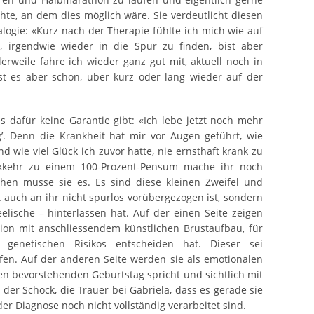
e, an dem dies möglich wäre. Sie verdeutlicht diesen
alogie: «Kurz nach der Therapie fühlte ich mich wie auf
 irgendwie wieder in die Spur zu finden, bist aber
ttlerweile fahre ich wieder ganz gut mit, aktuell noch in
t es aber schon, über kurz oder lang wieder auf der
es dafür keine Garantie gibt: «Ich lebe jetzt noch mehr
’. Denn die Krankheit hat mir vor Augen geführt, wie
d wie viel Glück ich zuvor hatte, nie ernsthaft krank zu
ckkehr zu einem 100-Prozent-Pensum mache ihr noch
hen müsse sie es. Es sind diese kleinen Zweifel und
t auch an ihr nicht spurlos vorübergezogen ist, sondern
lische – hinterlassen hat. Auf der einen Seite zeigen
ion mit anschliessendem künstlichen Brustaufbau, für
 genetischen Risikos entscheiden hat. Dieser sei
ufen. Auf der anderen Seite werden sie als emotionalen
ren bevorstehenden Geburtstag spricht und sichtlich mit
 der Schock, die Trauer bei Gabriela, dass es gerade sie
der Diagnose noch nicht vollständig verarbeitet sind.