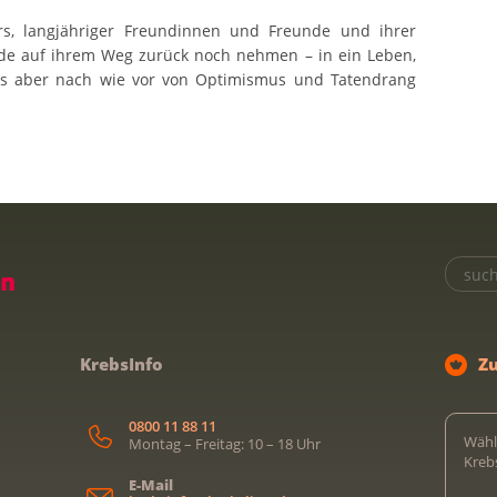
rs, langjähriger Freundinnen und Freunde und ihrer
rde auf ihrem Weg zurück noch nehmen – in ein Leben,
das aber nach wie vor von Optimismus und Tatendrang
KrebsInfo
Z
0800 11 88 11
Wähl
Montag – Freitag: 10 – 18 Uhr
Kreb
E-Mail