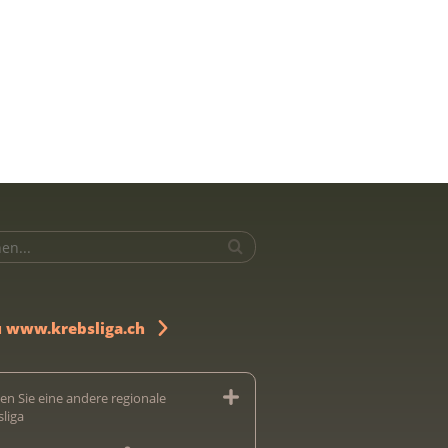
u www.krebsliga.ch
en Sie eine andere regionale
sliga