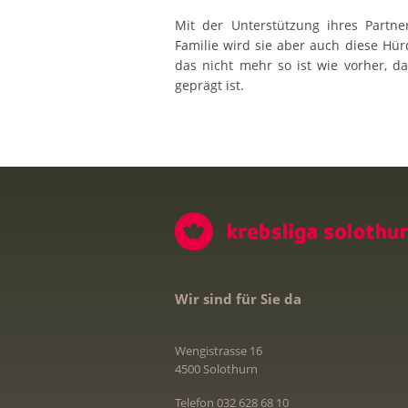
Mit der Unterstützung ihres Partne
Familie wird sie aber auch diese Hü
das nicht mehr so ist wie vorher, 
geprägt ist.
Wir sind für Sie da
Wengistrasse 16
4500 Solothurn
Telefon 032 628 68 10