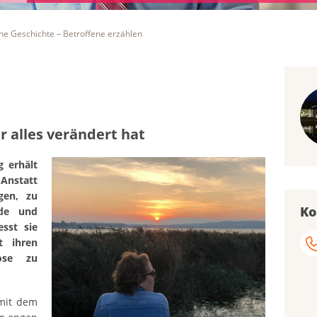
ne Geschichte – Betroffene erzählen
r alles verändert hat
g erhält
 Anstatt
gen, zu
Ko
nde und
esst sie
t ihren
ose zu
 mit dem