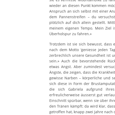
wieder an diesen Punkt kommen möcht
Anspruch an sich selbst mit einer An
dem Pannenstreifen – du versuchst,
plötzlich auf dich allein gestellt. Mi
meinem eigenen Tempo. Mein Ziel is
Überholspur zu fahren.»
Trotzdem ist sie sich bewusst, dass 
nach dem Motto ‘geniesse jeden Tag
zerbrechlich unsere Gesundheit ist un
sein.» Auch die bevorstehende Rü
etwas Angst. Aber zumindest versuc
Ängste, die zeigen, dass die Krankhei
gewisse Narben – körperliche und see
sich diese in Form der Brustamputat
die sich Gabriela aufgrund ihres
erfreulicherweise äusserst gut verla
Einschnitt spürbar, wenn sie über ih
den Tränen kämpft: da wird klar, dass
getroffen hat, knapp zwei Jahre nach 