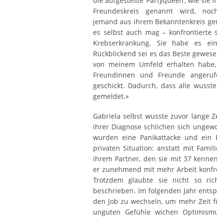
die aufgestellte ‘Partyqueen’, wie sie
Freundeskreis genannt wird, noc
jemand aus ihrem Bekanntenkreis gere
es selbst auch mag – konfrontierte
Krebserkrankung. Sie habe es ein
Rückblickend sei es das Beste gewese
von meinem Umfeld erhalten habe,
Freundinnen und Freunde angeruf
geschickt. Dadurch, dass alle wusst
gemeldet.»
Gabriela selbst wusste zuvor lange Ze
ihrer Diagnose schlichen sich ungewo
wurden eine Panikattacke und ein B
privaten Situation: anstatt mit Fami
ihrem Partner, den sie mit 37 kenne
er zunehmend mit mehr Arbeit konfron
Trotzdem glaubte sie nicht so rich
beschrieben. Im folgenden Jahr entsp
den Job zu wechseln, um mehr Zeit f
unguten Gefühle wichen Optimismu