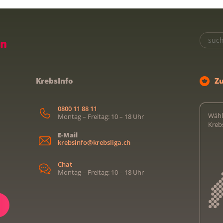
KrebsInfo
Z
0800 11 88 11
Wähl
Montag – Freitag: 10 – 18 Uhr
Kreb
E-Mail
krebsinfo@krebsliga.ch
Chat
Montag – Freitag: 10 – 18 Uhr