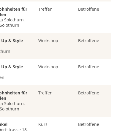
ohnheiten für
Treffen
Betroffene
den
a Solothurn,
 Solothurn
Up & Style
Workshop
Betroffene
othurn
Up & Style
Workshop
Betroffene
ten
ohnheiten für
Treffen
Betroffene
den
a Solothurn,
 Solothurn
nkel
Kurs
Betroffene
orfstrasse 18,