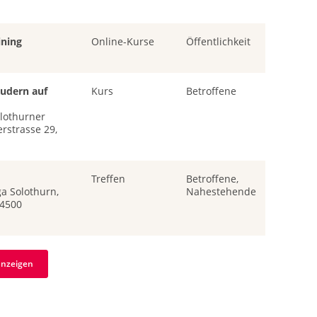
ining
Online-Kurse
Öffentlichkeit
udern auf
Kurs
Betroffene
lothurner
rstrasse 29,
Treffen
Betroffene,
a Solothurn,
Nahestehende
 4500
anzeigen